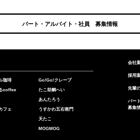
パート・アルバイト・社員 募集情報
会社
採用
ル珈琲
Go!Go!クレープ
先輩
coffee
たこ助鯛へい
あんたろう
パー
募集
カフェ
うすかわ五右衛門
天たこ
MOGMOG