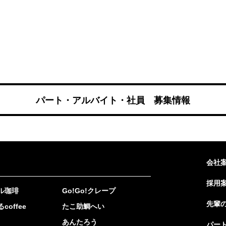
パート・アルバイト・社員 募集情報
会社
採用
ル珈琲
Go!Go!クレープ
先輩
coffee
たこ助鯛へい
あんたろう
パー