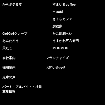
からポテ食堂
すまいるcoffee
m café
さくらカフェ
房総家
Go!Go!クレープ
たこ助鯛へい
あんたろう
うすかわ五右衛門
天たこ
MOGMOG
会社案内
フランチャイズ
採用案内
お問い合わせ
先輩の声
パート・アルバイト・社員
募集情報