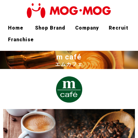
Home
Shop Brand
Company
Recruit
Franchise
m café
エムカフェ